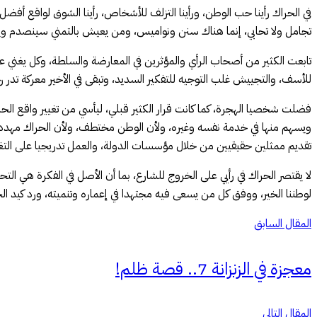
في الحراك رأينا حب الوطن، ورأينا التزلف للأشخاص، رأينا الشوق لواقع أفضل، و
تجامل ولا تحابي، إنما هناك سنن ونواميس، ومن يعيش بالتمني سينصدم ويخ
تابعت الكثير من أصحاب الرأي والمؤثرين في المعارضة والسلطة، وكل يغني على
للأسف، والتجييش غلب التوجيه للتفكير السديد، وتبقى في الأخير معركة تدر رح
فضلت شخصيا الهجرة، كما كانت قرار الكثير قبلي، ليأسي من تغيير واقع الحا
ويسهم منها في خدمة نفسه وغيره، ولأن الوطن مختطف، ولأن الحراك مهدد من 
تقديم ممثلين حقيقيين من خلال مؤسسات الدولة، والعمل تدريجيا على التغي
لا يقتصر الحراك في رأيي على الخروج للشارع، بما أن الأصل في الفكرة هي التح
لوطننا الخير، ووفق كل من يسعى فيه مجتهدا في إعماره وتنميته، ورد كيد الحا
المقال السابق
معجزة في الزنزانة 7.. قصة ظلم!
المقال التالي