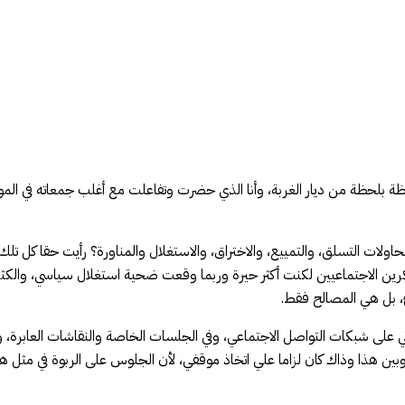
 في ذكراه الثانية 2019 -2021 وعشت أجواءه لحظة بلحظة من ديار الغربة، وأنا الذي حضرت وتفاعلت مع
لات التسلق، والتمييع، والاختراق، والاستغلال والمناورة؟ رأيت حقا كل تلك ا
كرين الاجتماعيين لكنت أكثر حيرة وربما وقعت ضحية استغلال سياسي، والكثير
ئ، بل هي المصالح فقط.
تي على شبكات التواصل الاجتماعي، وفي الجلسات الخاصة والنقاشات العابرة، 
بين هذا وذاك كان لزاما علي اتخاذ موقفي، لأن الجلوس على الربوة في مثل هذه