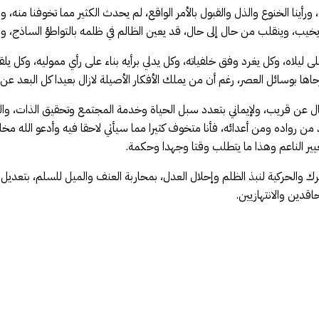
رأينا الخنوع والذل والقبول بالأمر الواقع، لم يحدث الكثير مما تخوفنا منه، ولم
يب، وينقلب من حال إلى حال، قد يعين الظالم في ظلمه بالتواطؤ الساذج، و
 ليلاه، وكل يغرد وفق خلفياته، وكل يدلي برأيه بناء على رأي مموليه، وكل ي
اها بوسائل العصر، رغم أن من يملك الأفكار الأصيلة لازال بعيدا كل البعد عن 
ل عن قريب، ولإيماني بتعدد سبل الحياة وخدمة المجتمع وتحقيق الذات، والنفع
رواده ومن أعدائه، فأنا متخوف كثيرا مما سيأتي لاحقا فيه وأدعو الله مخلصا
ير الناعم وهذا ما يتطلب وقتا وجهدا وحكمة.
رك والحركية لنبذ الظلم وإحلال العدل، بمحاربة العنف والميل للسلم، بتعديل ا
قدين والانتهازيين.