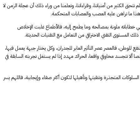
 تتحق الكثير من أمنياتنا، وقراءاتنا، وتعلمنا من وراء ذلك أن عجلة الزمن لا
هذا ما تراهن عليه العصب والعصابات المتحكمة.
لقي خطاباته ملونة بمصالحه وما يطمح إليه، فالأطماع غلبت الإخلاص
ذلك المستوى التقني الاحترافي من التعامل مع التقنيات الحديثة.
 للوطن، فالعصر عصر التأثير العابر للجدران، وكل يختار جبهة يعمل فيها،
 ألا تتجسد مخاوفي واقعا، الحراك مهدد إذا لم يستغل تجربته السابقة في
لسلوكات المتجذرة وتنقيتها وتأهيلها لتكون أكثر صفاء وإيجابية، فاللهم يسر