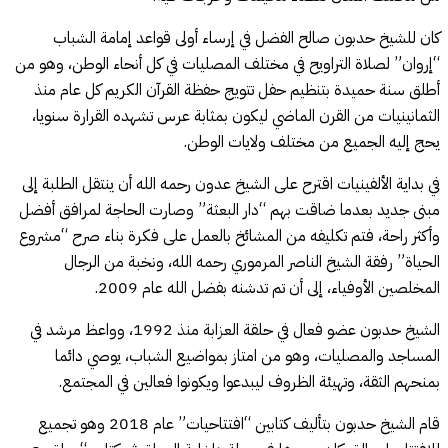
كان للشيخ حدبون صالح الفضل في إرساء أولى قواعد إمامة الشباب
“إروان” لصلاة التراويح في مختلف المصليات في كل أنحاء الوطن، وهو من
أطلق سنة حميدة بتنظيم حفل تتويج حفظة القرآن الكريم كل عام منذ
الثمانينيات من القرن الماضي ليكون بمثابة عرس تشهده القرارة سنويا،
يحج إليه الجميع من مختلف ولايات الوطن.
في بداية الألفينيات اقترح على الشيخ عدون رحمه الله أن ينتقل الطلبة إلى
مبنى جديد بعدما ضاقت بهم “دار البعثة” وصارت الحاجة لمرافق أفضل
وأكثر راحة، فتم تكليفه من المشائخ بالعمل على فكرة بناء صرح “مشروع
الحياة” رفقة الشيخ الناصر المرموري رحمه الله، ونخبة من الرجال
المخلصين الأوفياء، إلى أن تم تدشنه بفضل الله عام 2009.
الشيخ حدبون عضو فعال في حلقة العزابة منذ 1992، وواعظ مرشد في
المساجد والمصليات، وهو من امتاز بمواضيع الشباب، يوصي دائما
بمنحهم الثقة، وتهيئة الظروف ليبدعوا ويكونوا فعالين في المجتمع.
قام الشيخ حدبون بتأليف كتابين “افتتاحيات” عام 2018 وهو تجميع