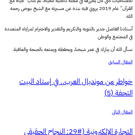
للافتتاحيات التي كان يحررها في مجلة داخلية الحياة، ثم كتاب “حياة مع
القرآن” عام 2019 يروي فيه نبذة عن مسيرته مع الشيخ بيوض رحمه
الله.
أستاذنا الفاضل جدير بالتنويه والتكريم والتقدير والاحترام لمزاياه المتعددة
في المجتمع والوطن
نسأل الله أن يبارك في عمر شيخنا، ويحفظه ويمتعه بالصحة والعافية.
المقال السابق
خواطر من مونديال العرب.. في إستاد البيت
التحفة (5)
المقال التالي
التجارة الإلكترونية (#29: النجاح الحقيقي