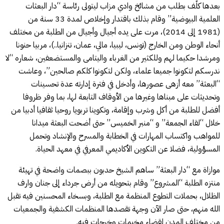
بعدها كلّف بطلب من مشائخ وادي مزاب ليتولى رئاسة “دار البعثات
العلمية البيوضية” وقام بذلك باقتدار وإخلاص لمدة 33 سنة من
(1981 إلى 2014)، مرت على يده أجيال وأجيال من الطلبة من مختلف
أنحاء الوطن ومن الخارج (تونس، ليبيا، مالي، عمان، تنزانيا..)، مربيا حنونا
ومرشدا حكيما لهم وللكثير من الغرباء واليتامى والمستضعفين، شعاره “لا
ندرسكم لتكونوا جميعا علماء، ولكن لتكونوا كلكم صالحين”، وعاشت
“البعثة” معه أزهى عصورها، وأدخل في فترة إدارته عدة تحسينات
وتحديثات على مبناها وغيرها من الأوقاف التابعة لها، بما وفر ظروفا
أفضل للطلبة من أكل وشرب وإقامة، وتكوينا تربويا روحيا ثقافيا أدبيا من
خلال “لقاء الجمعة” و “منبر الخميس” حتى أضحت البعثة ميدانا
للمواهب واكتساب المهارات في الخطابة والمسرح والإنشاد وتحمل
المسؤولية، فضلا عن التكوين الأكاديمي المعرفي في معهد الحياة.
موازاة مع “دار البعثة” ساهم الشيخ حدبون ببصمات واضحة في تهيئة
منتزه الطلبة “المشروع” وقام بتحويله من أرض جرداء إلى جنان وارف
الظلال، بحملات التطوع المنظمة مع الطلبة، وبسخاء المحسنين فيه تقبل
الله منهم، حتى صار الآن وجهة تقصدها المنظمات الكشفية والجمعيات
من مختلف المدن لقضاء مخيمات وخرجات فيه.