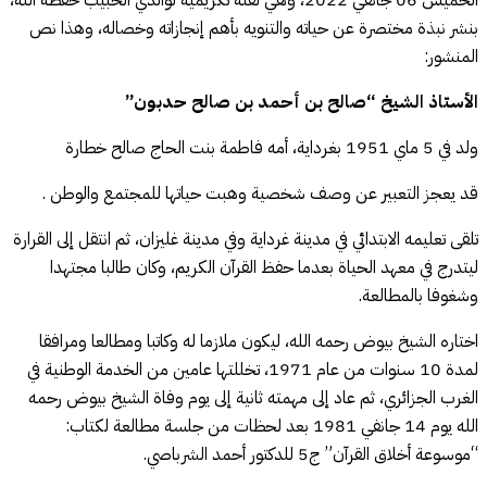
بنشر نبذة مختصرة عن حياته والتنويه بأهم إنجازاته وخصاله، وهذا نص
المنشور:
الأستاذ الشيخ “صالح بن أحمد بن صالح حدبون”
ولد في 5 ماي 1951 بغرداية، أمه فاطمة بنت الحاج صالح خطارة
قد يعجز التعبير عن وصف شخصية وهبت حياتها للمجتمع والوطن .
تلقى تعليمه الابتدائي في مدينة غرداية وفي مدينة غليزان، ثم انتقل إلى القرارة
ليتدرج في معهد الحياة بعدما حفظ القرآن الكريم، وكان طالبا مجتهدا
وشغوفا بالمطالعة.
اختاره الشيخ بيوض رحمه الله، ليكون ملازما له وكاتبا ومطالعا ومرافقا
لمدة 10 سنوات من عام 1971، تخللتها عامين من الخدمة الوطنية في
الغرب الجزائري، ثم عاد إلى مهمته ثانية إلى يوم وفاة الشيخ بيوض رحمه
الله يوم 14 جانفي 1981 بعد لحظات من جلسة مطالعة لكتاب:
“موسوعة أخلاق القرآن” ج5 للدكتور أحمد الشرباصي.