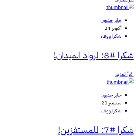
جابر حدبون
أكتوبر 24
شكرا ووفاء
شكرا #8: لرواد الميدان!
اقرأ المزيد
جابر حدبون
سبتمبر 20
شكرا ووفاء
شكرا #7: للمستفزين!