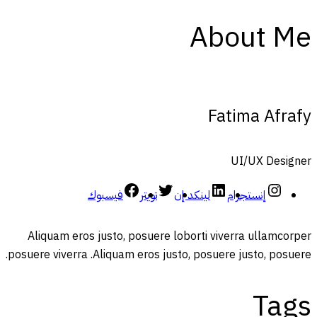
About Me
Fatima Afrafy
UI/UX Designer
إنستجرام
لينكد إن
تويتر
فيسبوك
Aliquam eros justo, posuere loborti viverra ullamcorper
posuere viverra .Aliquam eros justo, posuere justo, posuere.
Tags