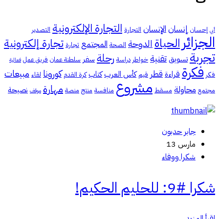
التجارة الإلكترونية
إنسان
الإنسان
إحسان
التجارة
التصدير
أبي
الجزائر
الحياة
تجارة إلكترونية
الدوحة
المجتمع
الصحة
تجارة
تجربة
رحلة
تقنية
تسويق
سفر
خواطر
دراسة
سلطنة عمان
فريق عمل
فعالية
فكرة
كورونا
مبيعات
قطر
قراءة
كأس العرب
كتاب
فكر
قيم
كرة القدم
لقاء
مشروع
مهارة
محاولة
نصيحة
مجتمع
مسقط
منافسة
منتج
منصة
موقف
جابر حدبون
مارس 13
شكرا ووفاء
شكرا #9: للحليم الحكيم!
اقرأ المزيد