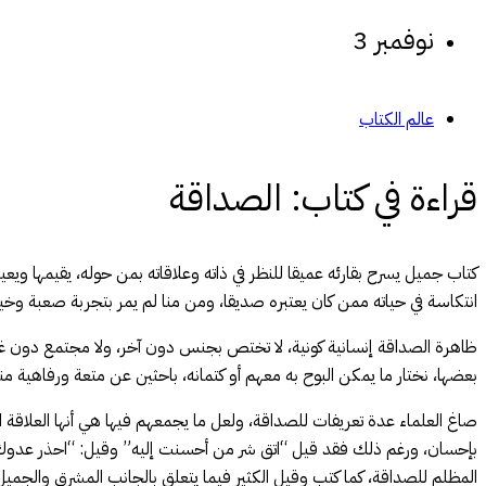
نوفمبر 3
عالم الكتاب
قراءة في كتاب: الصداقة
كتاب جميل يسرح بقارئه عميقا للنظر في ذاته وعلاقاته بمن حوله، يقيمها ويع
انتكاسة في حياته ممن كان يعتبره صديقا، ومن منا لم يمر بتجربة صعبة وخي
ظاهرة الصداقة إنسانية كونية، لا تختص بجنس دون آخر، ولا مجتمع دون غيره،
بعضها، نختار ما يمكن البوح به معهم أو كتمانه، باحثين عن متعة ورفاهية م
صاغ العلماء عدة تعريفات للصداقة، ولعل ما يجمعهم فيها هي أنها العلاقة ا
بإحسان، ورغم ذلك فقد قيل “اتق شر من أحسنت إليه” وقيل: “احذر عدوك 
المظلم للصداقة، كما كتب وقيل الكثير فيما يتعلق بالجانب المشرق والجم