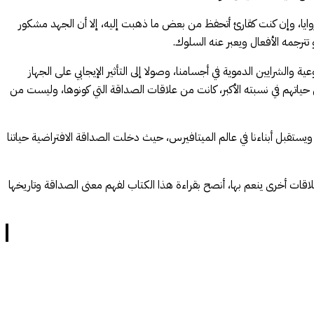
لمصطلح من عدة زوايا، وإن كنت كقارئ أتحفظ من بعض ما ذهبت إليه، إلا أن الجهد مشكور
ترجمه الأفعال ويعبر عنه السلوك.
لشرايين الدموية في أجسامنا، وصولا إلى التأثير الإيجابي على الجهاز
اتهم في نسبته الأكبر، كانت من علاقات الصداقة التي كونوها، وليست من
يستقبل أبناءنا في عالم الميتافيرس، حيث دخلت الصداقة الافتراضية حياتنا
ات أخرى ينعم بها، أنصح بقراءة هذا الكتاب لفهم معنى الصداقة وتاريخها