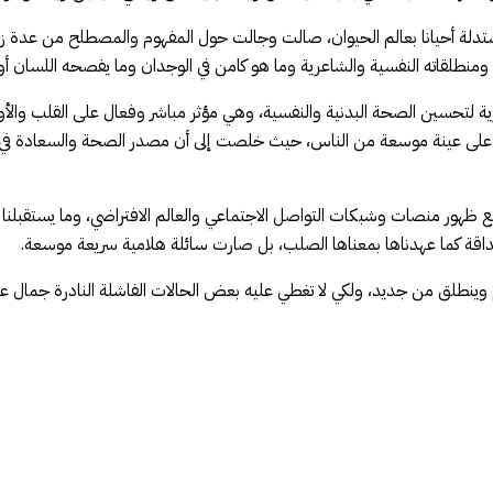
Lydia D في تحليل معاني الصداقة، مستدلة أحيانا بعالم الحيوان، صالت وجالت حول المفهوم وا
منطلقاته النفسية والشاعرية وما هو كامن في الوجدان وما يفصحه اللسان أو ت
لتحسين الصحة البدنية والنفسية، وهي مؤثر مباشر وفعال على القلب والأوعية وا
د على عينة موسعة من الناس، حيث خلصت إلى أن مصدر الصحة والسعادة في حي
ع ظهور منصات وشبكات التواصل الاجتماعي والعالم الافتراضي، وما يستقبلنا و
داقة كما عهدناها بمعناها الصلب، بل صارت سائلة هلامية سريعة موسعة.
ينطلق من جديد، ولكي لا تغطي عليه بعض الحالات الفاشلة النادرة جمال علاق