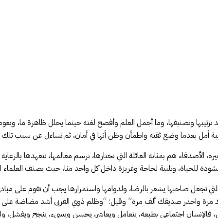
يد ترتيبها وتصنيفها، وما أجمل العلم وأفصح لغته حينما يحلل ظاهرة ما، ويغو
بة أمل بعدما وضع ثقته واطمأن وظن أنها في أمان، ثم تساءل عن سبب تلك الخ
 الأصدقاء هم بمثابة العائلة التي نختارها، نرسم معالمها، نتعهدها بالرعاية
نشودة للحياة، وتلبية لحاجة وغريزة داخل كل واحد منا، حيث يصنف العلماء ا
لتي تجعل صاحبها يشعر بالرضا، ولدوامها واستمرارها يجب أن تقوم على مبادئ،
مرة واحذر صديقك ألف مرة” وقيل: “وظلم ذوي القربى أشد مضاضة على المر
يل، فالإنسان اجتماعي بطبعه، يتعامل ويعاشر، يحسن ويسيء، ينجح ويفشل، و