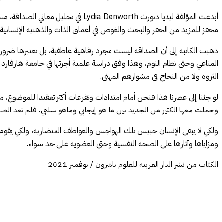
أبدعت المؤلفة ليديا دنورث enworth
محفز للمزيد من الحفر والبحث والغوص في أعماق الذات والذهنية الإنسانية و
ذهبت الكاتبة إلى أن الصداقة ليست مجرد رفاهية عاطفية، بل تعتبرها ضرورية 
المناعي وحتى نظام النوم، وهذا وفق دراسة علمية أجرتها في جامعة هارفار
الثروة ولا من النجاح في مشوارهم المهني.
لو جئنا إلى عصرنا هذا فنحن أمام امتدادات وتفرعات أكثر تعقيدا للموضوع، م
وحملت معها الكثير من الجديد بين ما هو إيجابي وماهو سلبي، فلم تعد الص
ولكي لا يبقى الإنسان حبيس تلك الهواجس والعواطف المتضاربة، ولكي يقوم و
ومزاياها وآثارها على الصحة النفسية وحتى العضوية على حد سواء.
الكتاب من نشر الدار العربية للعلوم ناشرون / نوفمبر 2021