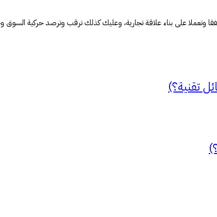
قا وتعملا على بناء علاقة تجارية، وعليك كذلك ترقب وترصد حركية السوق وحا