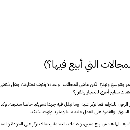
نستمر ونتوسع ونبدع، لكن ماهي المجالات الواعدة؟ وكيف نختارها؟ وهل نكتف
ك معايير أخرى للاختيار والقرار؟
ز الزبون للشراء، فما نركز عليه، وما نبذل فيه جهدا تسويقيا خاصا سنبيعه، وك
السوق، والقدرة على العمل عليه ماليا وبشريا ولوجيستيكيا.
ن تضيف لها هامش ربح معين، وقيامك بالخدمة يجعلك تركز على الجودة والمعامل