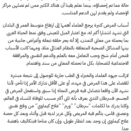
حالة مما تم إحصاؤه، بينما نعلم يقينا أن هناك الكثير ممن لم تصلهن مراكز
الإحصاء ولم يقدم لهن الدعم المناسب.
أسباب المرض كثيرة يرجع العلماء أهمها إلى ارتفاع متوسط العمر في البلدان
التي تشهد انتشارا أكبر له، مع اعتبار الميل للعيش وفق نمط الحياة الغربي
بما يحمله من معاني التمدن، إلا أنه يجر خلفه تبعاته وأعراض جانبية من
بينها المشاكل الصحية المتعلقة بالنظام الغذائي مثلا، ومهما كانت الأسباب
فنحن أمام شبح وجب التعامل معه بالعلم والدعم النفسي والمرافقة
الاجتماعية للضحايا، بكل ما تحمله المعاني من سند واهتمام.
لازالت جهود العلماء والخبراء في الطب جارية للوصول إلى نتيجة مبشرة
للقضاء على هذا المرض في مهده، أو على الأقل تدارك الأمر إذا تأخر، لأننا
نشهد الآن واقعا تتضاءل فيه فرص النجاة إذا سبق واستفحل المرض في
الجسم، فسرطان الثدي بعرف بأنه ثاني أكثر مسبب للوفاة للنساء في العالم،
وكلنا يدرك ما لكلمات “سرطان” “ورم” “علاج كيماوي” من وقع نفسي
وعصبي قاس، يتألم فيه المريض وكل عزيز لديه قبل وأثناء وبعد كل حصة
علاج كيماوي إن وجد بعد انتظار طويل، وإن كان متاحا فبتكاليف باهضة
جدا.