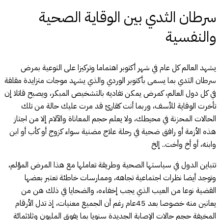
سرطان الثدي بين الوقاية الصحية
والنفسية
يشهد العالم كل عام في شهر أكتوبر اهتماما وتركيزا على التوعية بمرض
سرطان الثدي بما يسمى بأكتوبر الوردي والذي يشهد موجات متزايدة مقلقة
في كل دول العالم، كمرض يمكن تفاديه بالتشخيص المبكر، ويصبح قاتلا إن
تأخرت الوقاية للأسف، وربما أنت كقارئ قد مرت عليك حالة من تلك
الحالات المحزنة في محيطك، ولا يعلم حجم المعاناة والآلام إلا من اجتاز
هذه الأزمة أو رافق ضحية في رحلة علاج مضنية سواء كزوج أو كأب أو ابن
وابنه، أو أخ وأخت.. إلخ
تتباين الدول في سياستها الصحية وطريقة تعاملها مع هذا المرض المؤلم،
وتوجد أيضا نظرات اجتماعية تجاهه، وممارسات خاطئة تعتبر بعضها
القضية نوعا من العيب الذي يجب إخفاءه، والضحايا في ذلك هن من
يعانين منه خصوصا بعد 45عام رغم أن الجميع معنيات، إذ تدل الأرقام
المخيفة حجم حالات الإصابة الجديدة سنويا بما يفوق المليون وثلاثمائة