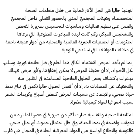
التوعية حاليا هي الحل الأكثر فعالية من خلال منظمات الصحة
المتخصصة، وهيئات المجتمع المدني بالحضور الفعلي داخل المجتمع
والعمل على تنظيم فعاليات ومناسبات للتحسيس بضرورة الفحص
والتشخيص المبكر، وكم كانت لهذه المبادرات التطوعية التي ترعاها
الحكومات أو الجمعيات الخيرية العالمية والمحلية من أدوار عميقة ناجعة
في مختلف المواقف التي تستدعي التوعية.
ربما لم يأخذ المرض الاهتمام الكافي هذا العام في ظل جائحة كورونا وسلبها
لكل الأضواء، إلا أن حقيقة المرض لا يمكن إخفاؤها، وكأي مرض فهناك
مبشرات باكتشاف بعض الحلول العلاجية المساعدة في التقليل منه
والتخفيف عن المصابات به، إلا أن أفضل الحلول حاليا تكمن في اتباع نمط
حياة صحي، والابتعاد عن مسببات المرض كبعض أصباغ وكريمات الشعر
بسبب احتوائها لمواد كيميائية مضرة.
المتابعة الصحية والنفسية صارت أكثر من ضرورة في عصرنا لما نراه من
تحولات واضحة في نمط الحياة، وفي ظل احتمال حدوث أي خلل صحي،
فالتوعية والاطلاع الواسع على المواد المعرفية الجادة في المجال هي قارب