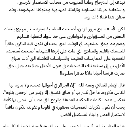
تهدف إلى استرجاع وطننا المنهوب من مخالب الاستعمار الفرنسي،
واستعادة حريتنا المسلوبة وكرامتنا المهدورة وحقوقنا المهضومة، وقد
تحقق هذا فعلا ذات يوم.
لكن للأسف، مع مرور الزمن، أصبحت المناسبة مجرد ستار مهترئ يتخذه
البعض من المسؤولين والمواطنين على حد سواء لتغطية فشلهم
وعجزهم وحتى جشعهم، في الوقت الذي يجب أن تكون فيه الذكرى حافزاً
للتمسك بالقيم والمبادئ التي مات على إثرها الشهداء، أصبحت تُستخدم
للتغطية على الممارسات العقيمة والسياسات الفاشلة التي أدت ضياع
الأمل، بل إلى تسفيه تلك التضحيات في عيون الأجيال جيلا بعد جيل، حتى
صارت فرنسا أحيانا ملاكا طاهرا مظلوما!
قال الإمام الثعالبي رحمه الله: “إنّ الجزائر في أحوالها عجب، ولا يدوم بها
للناس مكروه، ما حلّ عُسر بها أو ضاق مُتسع، إلا ويُسر من الرحمن يتلوه”.
تعكس هذه الكلمات الحكمة العميقة والروح التي يجب أن نتحلى بها كأمة،
يجب أن تكون ذكريات التضحيات محفورة في قلوبنا وعقولنا، لتكون دافعاً
لاستمرار العمل والبناء لمستقبل أفضل.
هذه المناسبة التي ألهمت الشعوب على مر التاريخ فرصة ذهبية لنا كل عام