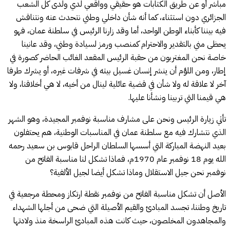
مباشر أو عن طريق الكتابات هو حقيقي وواقعي لدي ولدى كل الشعب
الجزائري دون استثناء، كما أنه شأن داخلي وطني نتحدث عنه ونتناقش
فيه بيننا كأبناء الوطن الواحد، أما وقد زارنا الرئيس في سلطنة عمان، فهو
يحظى مني بالتقدير والاحترام كمنصب ورمز لسيادة وطني، وقد عانينا
خاصة نحن المغتربون من حقبة الرئيس المقعد الغائب الحاضر كصورة في
إطار، ومن اللؤم أن ينشر إنسان غسيل بيته في شرفات غيره، أو يشرك طرفا
آخر لا علاقة له ولا شأن في قضية عائلية لينال من أخيه، لا هي أخلاقنا، ولا
هي قيمنا التي تربينا ونشأنا عليها.
تأتي زيارة الرئيس ونحن على مشارف مناسبة نوفمبر المجيدة، وهو الشهر
الذي نتشارك فيه مع سلطنة عمان في المناسبات الوطنية، هم يحتفلون
بعيد النهضة المباركة التي أسسها السلطان الراحل قابوس بن سعيد رحمه
الله يوم 18 نوفمبر عام 1970م، فماذا تشكل لنا مناسبة الفاتح من
نوفمبر نحن جيل الاستقلال وماذا تشكل أيضا لجيل الألفية؟
الأصل أن تشكل مناسبة الفاتح من نوفمبر نقطة ارتكاز ومحطة مرجعية في
تاريخ وطننا، تجسد المبادئ والقيم الأصيلة التي ضحى من أجلها الشهداء
والمجاهدون المخلصون، حيث كانت هذه المبادئ الراسخة منذ ولادتها