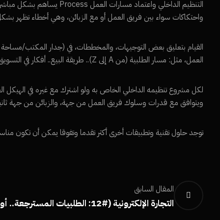
التنظيم الداخلي واعتماد مسا
واحتكاكات سواء بين فريق العمل أو مع الزبائن، وهي أخطاء تظهر بشكل آ
القيام بتعليق بعض التوجيهات، والمخططات، في (جدار المكتب/مساحة ال
العمل، مثل: مسار الطلبية (من A إلى Z).. طريقة البيع.. أفكار في التسويق.. تحضير الطلبيات.. ضوابط التوصيل.. قوانين الطلبيات المسترجعة..
لكل مشروع تنظيمه الداخلي الخاص به ولو اشترك مع غيره في الهيكل العا
ويتوافق مع قدرات وسلوك فريق العمل من جهة، والزبائن من جهة ثاني
توجد حلول تقنية وتطبيقات أخرى أكثر تقدما وتفوقا يمكن أن تكون مناسب
المقال السابق
التجارة الإلكترونية (#12: الطلبيات المسترجعة.. أو غير التامة!)