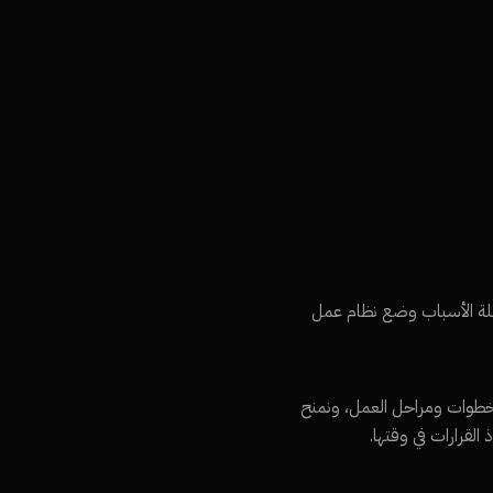
اح، ومن جملة الأسباب وضع نظام عمل
ؤسس الجداول والصفحات ونرتب فيها خطوات ومراحل العمل، ونمنح
لقرارات في وقتها.