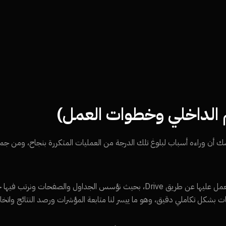
التامة Done هو الهدف الأساس فلا شك أن وراءه أسباب لبلوغ تلك الدرجة من العمليات المتكررة بنج
باستعمال التقنية البسيطة في بداية المشروع نختار Google sheets ونعمل عليها عن طريق Drive، بحيث ن
 بشكل تكاملي دقيق، وهو ما ييسر لنا متابعة المؤشرات ورصد النتائج واتخاذ ا