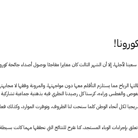
ورونا!
والنتائج التي سعينا لأجلها، إلا أن الشهر الثالث كان مغايرا مفاجئا بوصول أصداء جائحة ك
 الرياح مما يستلزم التأقلم معها دون مواجهتها، والمرونة وفقها لا مجابهتها،
الغوص والغطس وراءه، كرسنا كل رصيدنا النظري فيه بذهنية جماعية تشاركية بنا
ريجيا لكل أنحاء الوطن كلما سنحت لنا الظروف، وتوفرت الموارد، وكذلك فعلن
 بإجراءات الوباء المستجد، كنا نفرح للنتائج التي نحققها مهما كانت بسيطة،