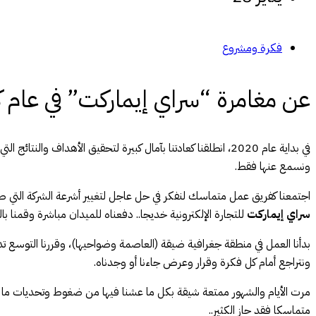
فكرة ومشروع
عن مغامرة “سراي إيماركت” في عام ك
في بداية عام 2020، انطلقنا كعادتنا بآمال كبيرة لتحقيق الأهداف 
ونسمع عنها فقط.
اجتمعنا كفريق عمل متماسك لنفكر في حل عاجل لتغيير أشرعة الشركة التي طالتها
سراي إيماركت
للتجارة الإلكترونية خديجا.. دفعناه للميدان مباشرة وقمنا ب
بدأنا العمل في منطقة جغرافية ضيقة (العاصمة وضواحيها)، وقررنا التوسع تد
ونتراجع أمام كل فكرة وقرار وعرض جاءنا أو وجدناه.
مرت الأيام والشهور ممتعة شيقة بكل ما عشنا فيها من ضغوط وتحديات ما تعلق
متماسكا فقد حاز الكثير..