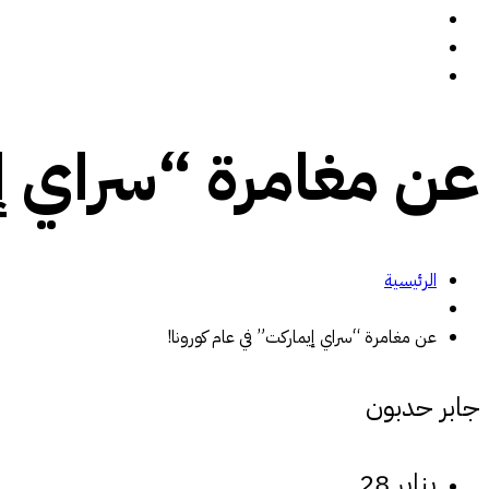
سيرة ذاتية
المدونة
تواصل معي
عن مغامرة “سراي إي
الرئيسية
عن مغامرة “سراي إيماركت” في عام كورونا!
جابر حدبون
يناير 28