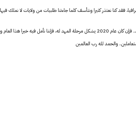
رافيا، فقد كنا نعتذر كثيرا ونتأسف كلما جاءتنا طلبيات من ولايات لا نملك ف
ا بعدما وفقنا الله لتغطية الجزائر..
تعاملين.. والحمد لله رب العالمين