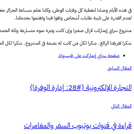
في هذه الأيام وصلنا لتغطية كل ولايات الوطن، وكلنا نعلم شساعة الجزائر جغ
لعدم القدرة على تلبية طلبات أشخاص وثقوا فينا واهتموا بخدماتنا..
مشروع سراي إيماركت لازال صغيرا وإن كانت وتيرة نموه متسارعة ولله الحمد.. فإن كان عام 2020 يشكل مرحلة المهد له، فإننا نأمل فيه خيرا هذا العام وما سيأتي بعده.. التوسع الآن صار عالمي
شكرا لفريقنا الرائع.. شكرا لكل من كانت له بصمة في المشروع.. شكرا لكل الم
صفحة سراي إيماركت على فيسبوك
المقال السابق
التجارة الإلكترونية (#28: إدارة الوفرة!)
المقال التالي
قراءة في قنوات يوتيوب السفر والمغامرات