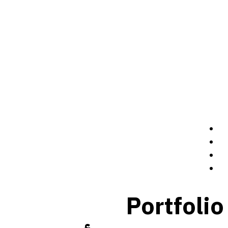
الرئيسة
سيرة ذاتية
المدونة
تواصل معي
Portfolio