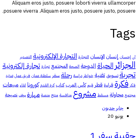
Aliquam eros justo, posuere loborti viverra ullamcorper
posuere viverra .Aliquam eros justo, posuere justo, posuere.
Tags
التجارة الإلكترونية
إنسان
الإنسان
إحسان
التجارة
التصدير
أبي
الجزائر
الحياة
تجارة إلكترونية
الدوحة
المجتمع
الصحة
تجارة
تجربة
رحلة
تقنية
تسويق
سفر
خواطر
دراسة
سلطنة عمان
فريق عمل
فعالية
فكرة
كورونا
مبيعات
قطر
قراءة
كأس العرب
كتاب
فكر
قيم
كرة القدم
لقاء
مشروع
مهارة
محاولة
نصيحة
مجتمع
مسقط
منافسة
منتج
منصة
موقف
جابر حدبون
يونيو 20
حقيبة سفر 1