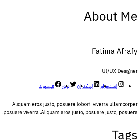
About Me
Fatima Afrafy
UI/UX Designer
إنستجرام
لينكد إن
تويتر
فيسبوك
Aliquam eros justo, posuere loborti viverra ullamcorper
posuere viverra .Aliquam eros justo, posuere justo, posuere.
Tags