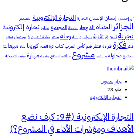
التجارة الإلكترونية
إنسان
الإنسان
إحسان
التجارة
التصدير
أبي
الجزائر
الحياة
تجارة إلكترونية
الدوحة
المجتمع
الصحة
تجارة
تجربة
رحلة
تقنية
تسويق
سفر
خواطر
دراسة
سلطنة عمان
فريق عمل
فعالية
فكرة
كورونا
مبيعات
قطر
قراءة
كأس العرب
كتاب
فكر
قيم
كرة القدم
لقاء
مشروع
مهارة
محاولة
نصيحة
مجتمع
مسقط
منافسة
منتج
منصة
موقف
جابر حدبون
مايو 28
التجارة الإلكترونية
التجارة الإلكترونية (#9: كيف نضع
الأهداف ومؤشرات الأداء في المشروع؟)