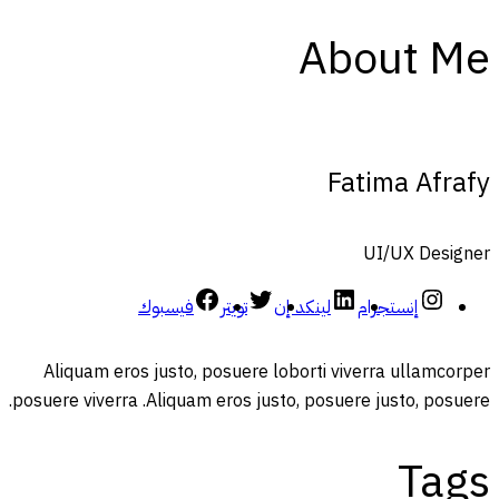
About Me
Fatima Afrafy
UI/UX Designer
إنستجرام
لينكد إن
تويتر
فيسبوك
Aliquam eros justo, posuere loborti viverra ullamcorper
posuere viverra .Aliquam eros justo, posuere justo, posuere.
Tags