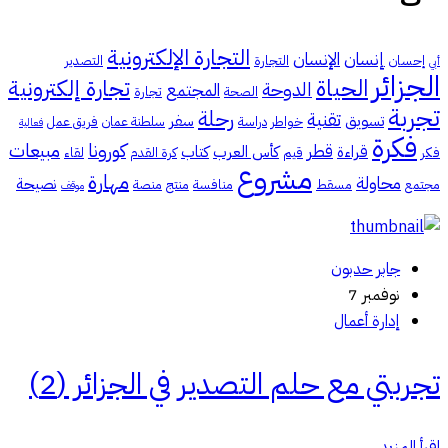
التجارة الإلكترونية
إنسان
الإنسان
إحسان
التجارة
التصدير
أبي
الجزائر
الحياة
تجارة إلكترونية
الدوحة
المجتمع
الصحة
تجارة
تجربة
رحلة
تقنية
تسويق
سفر
خواطر
دراسة
سلطنة عمان
فريق عمل
فعالية
فكرة
كورونا
مبيعات
قطر
قراءة
كأس العرب
كتاب
فكر
قيم
كرة القدم
لقاء
مشروع
مهارة
محاولة
نصيحة
مجتمع
مسقط
منافسة
منتج
منصة
موقف
جابر حدبون
نوفمبر 7
إدارة أعمال
تجربتي مع حلم التصدير في الجزائر (2)
اقرأ المزيد