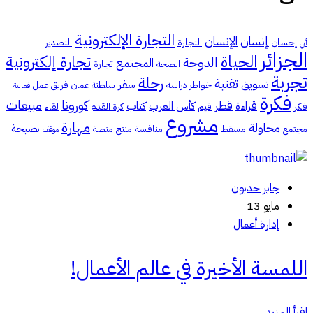
التجارة الإلكترونية
إنسان
الإنسان
إحسان
التجارة
التصدير
أبي
الجزائر
الحياة
تجارة إلكترونية
الدوحة
المجتمع
الصحة
تجارة
تجربة
رحلة
تقنية
تسويق
سفر
خواطر
دراسة
سلطنة عمان
فريق عمل
فعالية
فكرة
كورونا
مبيعات
قطر
قراءة
كأس العرب
كتاب
فكر
قيم
كرة القدم
لقاء
مشروع
مهارة
محاولة
نصيحة
مجتمع
مسقط
منافسة
منتج
منصة
موقف
جابر حدبون
مايو 13
إدارة أعمال
اللمسة الأخيرة في عالم الأعمال!
اقرأ المزيد