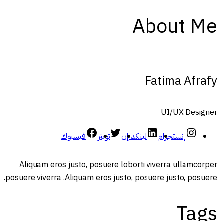
About Me
Fatima Afrafy
UI/UX Designer
إنستجرام
لينكد إن
تويتر
فيسبوك
Aliquam eros justo, posuere loborti viverra ullamcorper
posuere viverra .Aliquam eros justo, posuere justo, posuere.
Tags