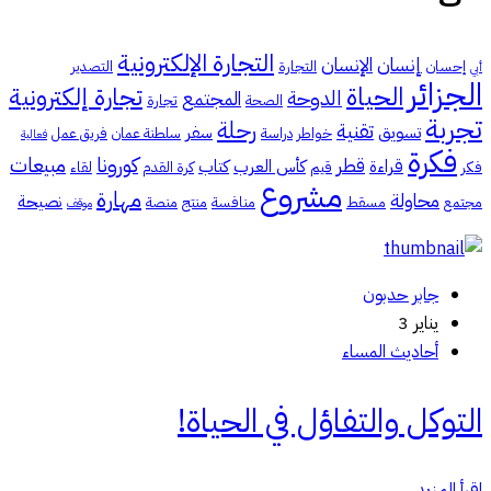
التجارة الإلكترونية
إنسان
الإنسان
إحسان
التجارة
التصدير
أبي
الجزائر
الحياة
تجارة إلكترونية
الدوحة
المجتمع
الصحة
تجارة
تجربة
رحلة
تقنية
تسويق
سفر
خواطر
دراسة
سلطنة عمان
فريق عمل
فعالية
فكرة
كورونا
مبيعات
قطر
قراءة
كأس العرب
كتاب
فكر
قيم
كرة القدم
لقاء
مشروع
مهارة
محاولة
نصيحة
مجتمع
مسقط
منافسة
منتج
منصة
موقف
جابر حدبون
يناير 3
أحاديث المساء
التوكل والتفاؤل في الحياة!
اقرأ المزيد