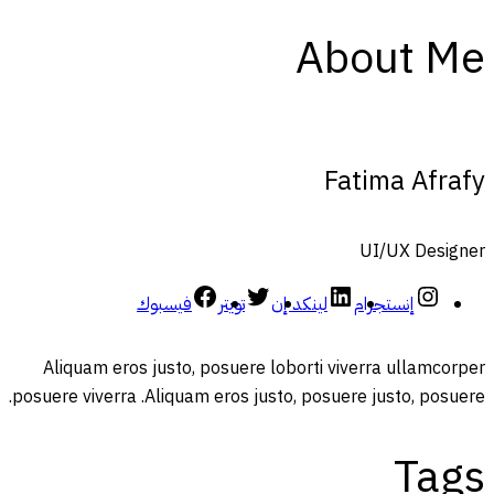
About Me
Fatima Afrafy
UI/UX Designer
إنستجرام
لينكد إن
تويتر
فيسبوك
Aliquam eros justo, posuere loborti viverra ullamcorper
posuere viverra .Aliquam eros justo, posuere justo, posuere.
Tags