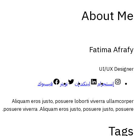
About Me
Fatima Afrafy
UI/UX Designer
إنستجرام
لينكد إن
تويتر
فيسبوك
Aliquam eros justo, posuere loborti viverra ullamcorper
posuere viverra .Aliquam eros justo, posuere justo, posuere.
Tags