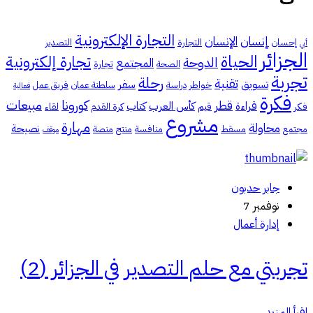
التجارة الإلكترونية
إنسان
الإنسان
إحسان
التجارة
التصدير
أبي
الجزائر
الحياة
تجارة إلكترونية
الدوحة
المجتمع
الصحة
تجارة
تجربة
رحلة
تقنية
تسويق
سفر
خواطر
دراسة
سلطنة عمان
فريق عمل
فعالية
فكرة
كورونا
مبيعات
قطر
قراءة
كأس العرب
كتاب
فكر
قيم
كرة القدم
لقاء
مشروع
مهارة
محاولة
نصيحة
مجتمع
مسقط
منافسة
منتج
منصة
موقف
جابر حدبون
نوفمبر 7
إدارة أعمال
تجربتي مع حلم التصدير في الجزائر (2)
اقرأ المزيد