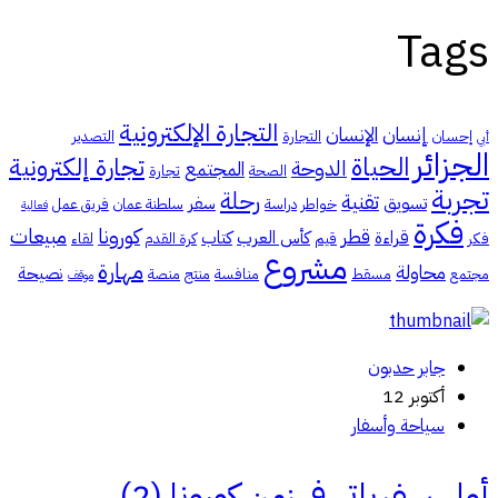
Tags
التجارة الإلكترونية
إنسان
الإنسان
إحسان
التجارة
التصدير
أبي
الجزائر
الحياة
تجارة إلكترونية
الدوحة
المجتمع
الصحة
تجارة
تجربة
رحلة
تقنية
تسويق
سفر
خواطر
دراسة
سلطنة عمان
فريق عمل
فعالية
فكرة
كورونا
مبيعات
قطر
قراءة
كأس العرب
كتاب
فكر
قيم
كرة القدم
لقاء
مشروع
مهارة
محاولة
نصيحة
مجتمع
مسقط
منافسة
منتج
منصة
موقف
جابر حدبون
أكتوبر 12
سياحة وأسفار
أولى سفرياتي في زمن كورونا (2)