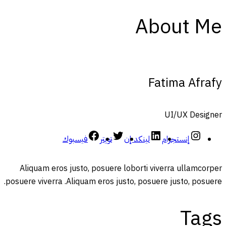
About Me
Fatima Afrafy
UI/UX Designer
إنستجرام
لينكد إن
تويتر
فيسبوك
Aliquam eros justo, posuere loborti viverra ullamcorper
posuere viverra .Aliquam eros justo, posuere justo, posuere.
Tags