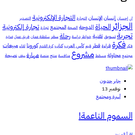
التجارة الإلكترونية
إنسان
الإنسان
إحسان
التجارة
التصدير
أبي
الجزائر
الحياة
تجارة إلكترونية
الدوحة
المجتمع
الصحة
تجارة
تجربة
رحلة
تقنية
تسويق
سفر
خواطر
دراسة
سلطنة عمان
فريق عمل
فعالية
فكرة
كورونا
مبيعات
قطر
قراءة
كأس العرب
كتاب
فكر
قيم
كرة القدم
لقاء
مشروع
مهارة
محاولة
نصيحة
مجتمع
مسقط
منافسة
منتج
منصة
موقف
جابر حدبون
نوفمبر 13
أسرة ومجتمع
السموم الناعمة!
اقرأ المزيد