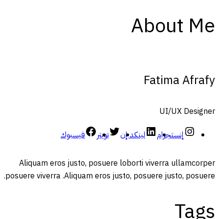
About Me
Fatima Afrafy
UI/UX Designer
إنستجرام
لينكد إن
تويتر
فيسبوك
Aliquam eros justo, posuere loborti viverra ullamcorper
posuere viverra .Aliquam eros justo, posuere justo, posuere.
Tags