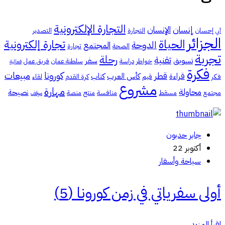
التجارة الإلكترونية
إنسان
الإنسان
إحسان
التجارة
التصدير
أبي
الجزائر
الحياة
تجارة إلكترونية
الدوحة
المجتمع
الصحة
تجارة
تجربة
رحلة
تقنية
تسويق
سفر
خواطر
دراسة
سلطنة عمان
فريق عمل
فعالية
فكرة
كورونا
مبيعات
قطر
قراءة
كأس العرب
كتاب
فكر
قيم
كرة القدم
لقاء
مشروع
مهارة
محاولة
نصيحة
مجتمع
مسقط
منافسة
منتج
منصة
موقف
جابر حدبون
أكتوبر 22
سياحة وأسفار
أولى سفرياتي في زمن كورونا (5)
اقرأ المزيد