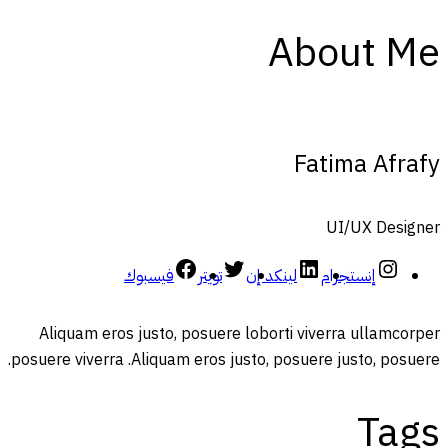
About Me
Fatima Afrafy
UI/UX Designer
إنستجرام
لينكد إن
تويتر
فيسبوك
Aliquam eros justo, posuere loborti viverra ullamcorper
posuere viverra .Aliquam eros justo, posuere justo, posuere.
Tags