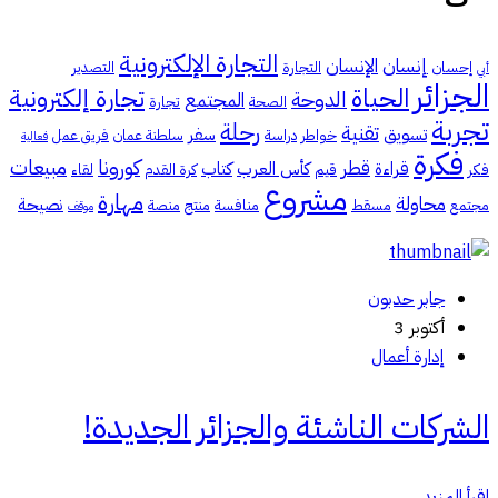
التجارة الإلكترونية
إنسان
الإنسان
إحسان
التجارة
التصدير
أبي
الجزائر
الحياة
تجارة إلكترونية
الدوحة
المجتمع
الصحة
تجارة
تجربة
رحلة
تقنية
تسويق
سفر
خواطر
دراسة
سلطنة عمان
فريق عمل
فعالية
فكرة
كورونا
مبيعات
قطر
قراءة
كأس العرب
كتاب
فكر
قيم
كرة القدم
لقاء
مشروع
مهارة
محاولة
نصيحة
مجتمع
مسقط
منافسة
منتج
منصة
موقف
جابر حدبون
أكتوبر 3
إدارة أعمال
الشركات الناشئة والجزائر الجديدة!
اقرأ المزيد