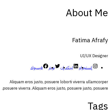
About Me
Fatima Afrafy
UI/UX Designer
إنستجرام
لينكد إن
تويتر
فيسبوك
Aliquam eros justo, posuere loborti viverra ullamcorper
posuere viverra .Aliquam eros justo, posuere justo, posuere.
Tags