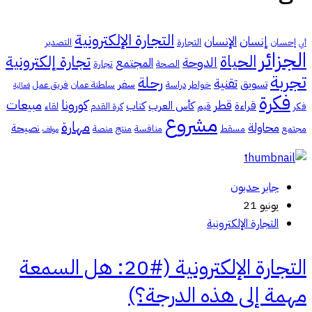
التجارة الإلكترونية
إنسان
الإنسان
إحسان
التجارة
التصدير
أبي
الجزائر
الحياة
تجارة إلكترونية
الدوحة
المجتمع
الصحة
تجارة
تجربة
رحلة
تقنية
تسويق
سفر
خواطر
دراسة
سلطنة عمان
فريق عمل
فعالية
فكرة
كورونا
مبيعات
قطر
قراءة
كأس العرب
كتاب
فكر
قيم
كرة القدم
لقاء
مشروع
مهارة
محاولة
نصيحة
مجتمع
مسقط
منافسة
منتج
منصة
موقف
جابر حدبون
يونيو 21
التجارة الإلكترونية
التجارة الإلكترونية (#20: هل السمعة
مهمة إلى هذه الدرجة؟)