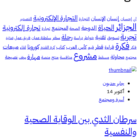
التجارة الإلكترونية
إنسان
الإنسان
إحسان
التجارة
التصدير
أبي
الجزائر
الحياة
تجارة إلكترونية
الدوحة
المجتمع
الصحة
تجارة
تجربة
رحلة
تقنية
تسويق
سفر
خواطر
دراسة
سلطنة عمان
فريق عمل
فعالية
فكرة
كورونا
مبيعات
قطر
قراءة
كأس العرب
كتاب
فكر
قيم
كرة القدم
لقاء
مشروع
مهارة
محاولة
نصيحة
مجتمع
مسقط
منافسة
منتج
منصة
موقف
جابر حدبون
أكتوبر 14
أسرة ومجتمع
سرطان الثدي بين الوقاية الصحية
والنفسية