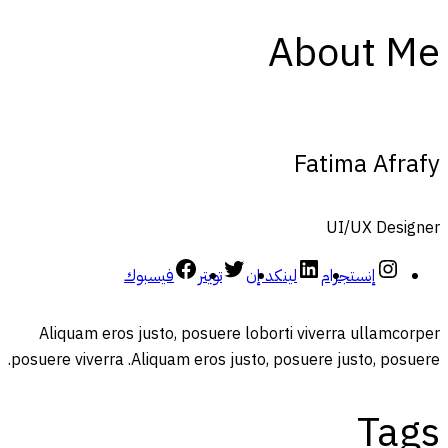
About Me
Fatima Afrafy
UI/UX Designer
إنستجرام
لينكد إن
تويتر
فيسبوك
Aliquam eros justo, posuere loborti viverra ullamcorper
posuere viverra .Aliquam eros justo, posuere justo, posuere.
Tags