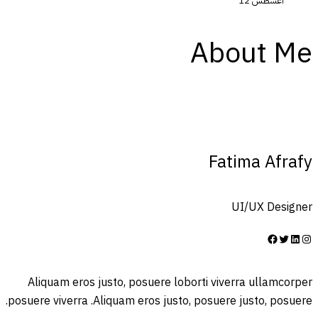
أغسطس 12
About Me
Fatima Afrafy
UI/UX Designer
إنستجرام
لينكد إن
تويتر
فيسبوك
Aliquam eros justo, posuere loborti viverra ullamcorper
posuere viverra .Aliquam eros justo, posuere justo, posuere.