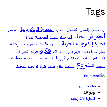
Tags
التجارة الإلكترونية
إنسان
الإنسان
إحسان
التجارة
التصدير
أبي
الجزائر
الحياة
الدوحة
المجتمع
الصحة
تجارة
تجربة
تجارة إلكترونية
رحلة
تقنية
تسويق
خواطر
دراسة
فكرة
قطر
سفر
قراءة
سلطنة عمان
فريق عمل
فكر
قيم
فعالية
كورونا
مبيعات
محاولة
كأس العرب
كتاب
كرة القدم
لقاء
مجتمع
مشروع
مهارة
نصيحة
مسقط
منافسة
منتج
منصة
موقف
جابر حدبون
يونيو 19
التجارة الإلكترونية