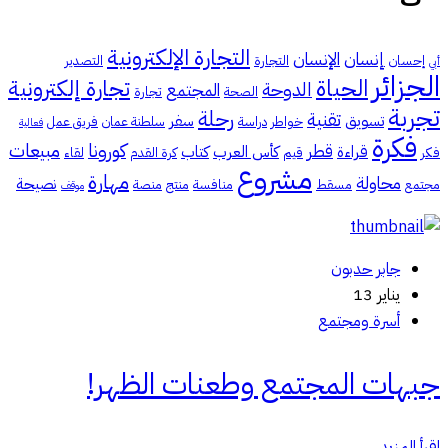
التجارة الإلكترونية
إنسان
الإنسان
إحسان
التجارة
التصدير
أبي
الجزائر
الحياة
تجارة إلكترونية
الدوحة
المجتمع
الصحة
تجارة
تجربة
رحلة
تقنية
تسويق
سفر
خواطر
دراسة
سلطنة عمان
فريق عمل
فعالية
فكرة
كورونا
مبيعات
قطر
قراءة
كأس العرب
كتاب
فكر
قيم
كرة القدم
لقاء
مشروع
مهارة
محاولة
نصيحة
مجتمع
مسقط
منافسة
منتج
منصة
موقف
جابر حدبون
يناير 13
أسرة ومجتمع
جبهات المجتمع وطعنات الظهر!
اقرأ المزيد