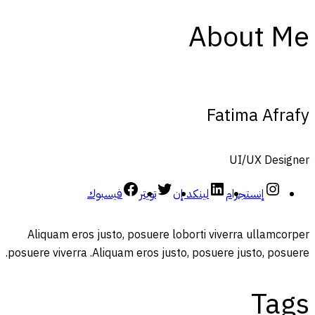
About Me
Fatima Afrafy
UI/UX Designer
إنستجرام
لينكد إن
تويتر
فيسبوك
Aliquam eros justo, posuere loborti viverra ullamcorper
posuere viverra .Aliquam eros justo, posuere justo, posuere.
Tags