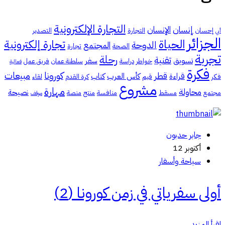
التجارة الإلكترونية
إنسان
الإنسان
إحسان
التجارة
التصدير
أبي
الجزائر
الحياة
تجارة إلكترونية
الدوحة
المجتمع
الصحة
تجارة
تجربة
رحلة
تقنية
تسويق
سفر
خواطر
دراسة
سلطنة عمان
فريق عمل
فعالية
فكرة
كورونا
مبيعات
قطر
قراءة
كأس العرب
كتاب
فكر
قيم
كرة القدم
لقاء
مشروع
مهارة
محاولة
نصيحة
مجتمع
مسقط
منافسة
منتج
منصة
موقف
جابر حدبون
أكتوبر 12
سياحة وأسفار
أولى سفرياتي في زمن كورونا (2)
اقرأ المزيد