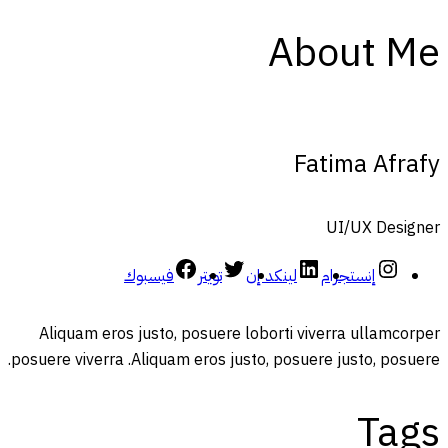
About Me
Fatima Afrafy
UI/UX Designer
إنستجرام
لينكد إن
تويتر
فيسبوك
Aliquam eros justo, posuere loborti viverra ullamcorper
posuere viverra .Aliquam eros justo, posuere justo, posuere.
Tags