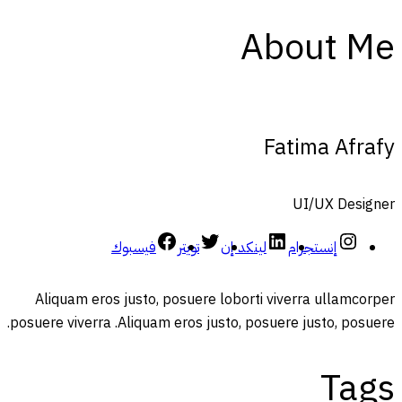
About Me
Fatima Afrafy
UI/UX Designer
إنستجرام
لينكد إن
تويتر
فيسبوك
Aliquam eros justo, posuere loborti viverra ullamcorper
posuere viverra .Aliquam eros justo, posuere justo, posuere.
Tags