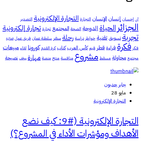
التجارة الإلكترونية
إنسان
الإنسان
إحسان
التجارة
التصدير
أبي
الجزائر
الحياة
تجارة إلكترونية
الدوحة
المجتمع
الصحة
تجارة
تجربة
رحلة
تقنية
تسويق
سفر
خواطر
دراسة
سلطنة عمان
فريق عمل
فعالية
فكرة
كورونا
مبيعات
قطر
قراءة
كأس العرب
كتاب
فكر
قيم
كرة القدم
لقاء
مشروع
مهارة
محاولة
نصيحة
مجتمع
مسقط
منافسة
منتج
منصة
موقف
جابر حدبون
مايو 28
التجارة الإلكترونية
التجارة الإلكترونية (#9: كيف نضع
الأهداف ومؤشرات الأداء في المشروع؟)