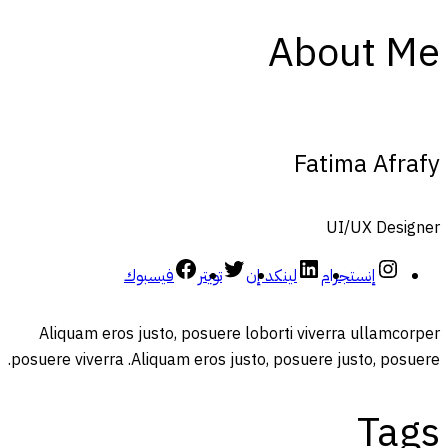
About Me
Fatima Afrafy
UI/UX Designer
إنستجرام
لينكد إن
تويتر
فيسبوك
Aliquam eros justo, posuere loborti viverra ullamcorper
posuere viverra .Aliquam eros justo, posuere justo, posuere.
Tags