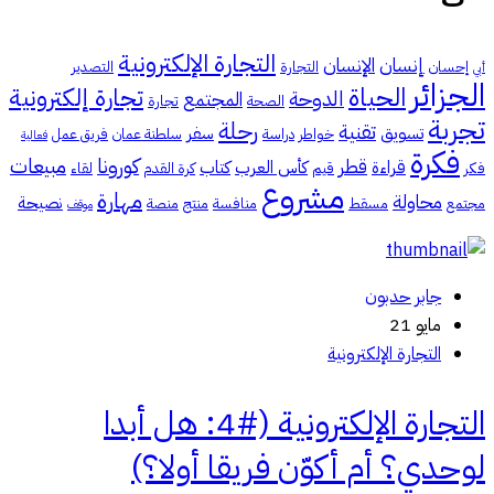
التجارة الإلكترونية
إنسان
الإنسان
إحسان
التجارة
التصدير
أبي
الجزائر
الحياة
تجارة إلكترونية
الدوحة
المجتمع
الصحة
تجارة
تجربة
رحلة
تقنية
تسويق
سفر
خواطر
دراسة
سلطنة عمان
فريق عمل
فعالية
فكرة
كورونا
مبيعات
قطر
قراءة
كأس العرب
كتاب
فكر
قيم
كرة القدم
لقاء
مشروع
مهارة
محاولة
نصيحة
مجتمع
مسقط
منافسة
منتج
منصة
موقف
جابر حدبون
مايو 21
التجارة الإلكترونية
التجارة الإلكترونية (#4: هل أبدا
لوحدي؟ أم أكوّن فريقا أولا؟)