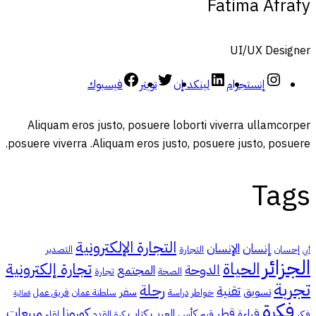
Fatima Afrafy
UI/UX Designer
إنستجرام
لينكد إن
تويتر
فيسبوك
Aliquam eros justo, posuere loborti viverra ullamcorper
posuere viverra .Aliquam eros justo, posuere justo, posuere.
Tags
التجارة الإلكترونية
إنسان
الإنسان
إحسان
التجارة
التصدير
أبي
الجزائر
الحياة
تجارة إلكترونية
الدوحة
المجتمع
الصحة
تجارة
تجربة
رحلة
تقنية
تسويق
سفر
خواطر
دراسة
سلطنة عمان
فريق عمل
فعالية
فكرة
كورونا
مبيعات
قطر
قراءة
كأس العرب
كتاب
فكر
قيم
كرة القدم
لقاء