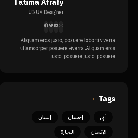
Fatima Afrafy
UI/UX Designer
Aliquam eros justo, posuere loborti viverra
ullamcorper posuere viverra .Aliquam eros
justo, posuere justo, posuere.
Tags
أبي
إحسان
إنسان
الإنسان
التجارة