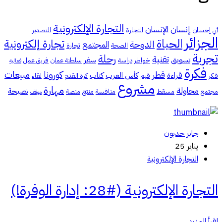
التجارة الإلكترونية
إنسان
الإنسان
إحسان
التجارة
التصدير
أبي
الجزائر
الحياة
تجارة إلكترونية
الدوحة
المجتمع
الصحة
تجارة
تجربة
رحلة
تقنية
تسويق
سفر
خواطر
دراسة
سلطنة عمان
فريق عمل
فعالية
فكرة
كورونا
مبيعات
قطر
قراءة
كأس العرب
كتاب
فكر
قيم
كرة القدم
لقاء
مشروع
مهارة
محاولة
نصيحة
مجتمع
مسقط
منافسة
منتج
منصة
موقف
جابر حدبون
يناير 25
التجارة الإلكترونية
التجارة الإلكترونية (#28: إدارة الوفرة!)
اقرأ المزيد