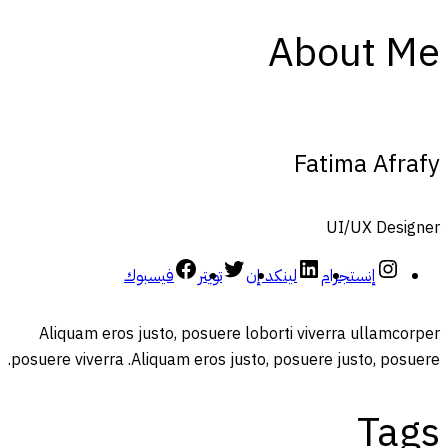
About Me
Fatima Afrafy
UI/UX Designer
إنستجرام
لينكد إن
تويتر
فيسبوك
Aliquam eros justo, posuere loborti viverra ullamcorper
posuere viverra .Aliquam eros justo, posuere justo, posuere.
Tags