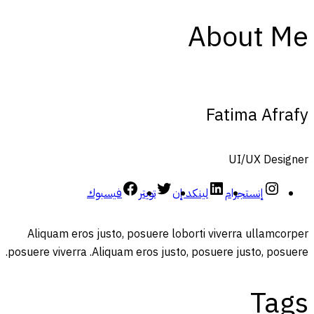
About Me
Fatima Afrafy
UI/UX Designer
إنستجرام
لينكد إن
تويتر
فيسبوك
Aliquam eros justo, posuere loborti viverra ullamcorper
posuere viverra .Aliquam eros justo, posuere justo, posuere.
Tags