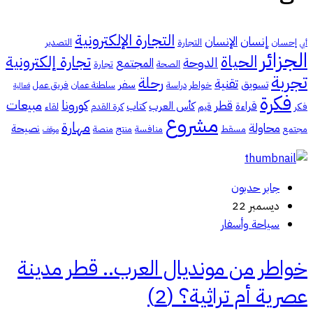
التجارة الإلكترونية
إنسان
الإنسان
إحسان
التجارة
التصدير
أبي
الجزائر
الحياة
تجارة إلكترونية
الدوحة
المجتمع
الصحة
تجارة
تجربة
رحلة
تقنية
تسويق
سفر
خواطر
دراسة
سلطنة عمان
فريق عمل
فعالية
فكرة
كورونا
مبيعات
قطر
قراءة
كأس العرب
كتاب
فكر
قيم
كرة القدم
لقاء
مشروع
مهارة
محاولة
نصيحة
مجتمع
مسقط
منافسة
منتج
منصة
موقف
جابر حدبون
ديسمبر 22
سياحة وأسفار
خواطر من مونديال العرب.. قطر مدينة
عصرية أم تراثية؟ (2)