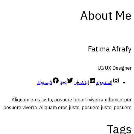
About Me
Fatima Afrafy
UI/UX Designer
إنستجرام
لينكد إن
تويتر
فيسبوك
Aliquam eros justo, posuere loborti viverra ullamcorper
posuere viverra .Aliquam eros justo, posuere justo, posuere.
Tags