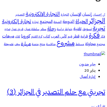
التجارة الإلكترونية
إنسان
الإنسان
إحسان
التجارة
التصدير
أبي
الجزائر
الحياة
تجارة إلكترونية
الدوحة
المجتمع
الصحة
تجارة
تجربة
رحلة
تقنية
تسويق
سفر
خواطر
دراسة
سلطنة عمان
فريق عمل
فعالية
فكرة
كورونا
مبيعات
قطر
قراءة
كأس العرب
كتاب
فكر
قيم
كرة القدم
لقاء
مشروع
مهارة
محاولة
نصيحة
مجتمع
مسقط
منافسة
منتج
منصة
موقف
جابر حدبون
يناير 20
إدارة أعمال
تجربتي مع حلم التصدير في الجزائر (3)
اقرأ المزيد