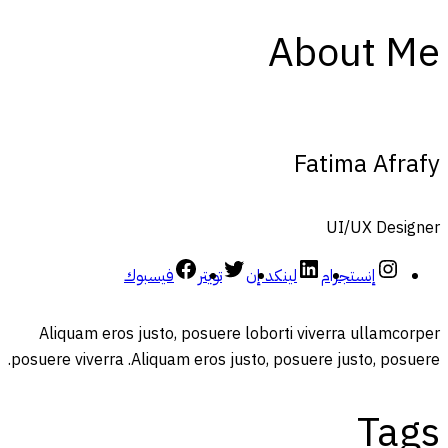
About Me
Fatima Afrafy
UI/UX Designer
إنستجرام
لينكد إن
تويتر
فيسبوك
Aliquam eros justo, posuere loborti viverra ullamcorper
posuere viverra .Aliquam eros justo, posuere justo, posuere.
Tags