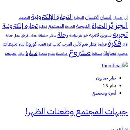
التجارة الإلكترونية
إنسان
الإنسان
إحسان
التجارة
التصدير
أبي
الجزائر
الحياة
تجارة إلكترونية
الدوحة
المجتمع
الصحة
تجارة
تجربة
رحلة
تقنية
تسويق
سفر
خواطر
دراسة
سلطنة عمان
فريق عمل
فعالية
فكرة
كورونا
مبيعات
قطر
قراءة
كأس العرب
كتاب
فكر
قيم
كرة القدم
لقاء
مشروع
مهارة
محاولة
نصيحة
مجتمع
مسقط
منافسة
منتج
منصة
موقف
جابر حدبون
يناير 13
أسرة ومجتمع
جبهات المجتمع وطعنات الظهر!
اقرأ المزيد