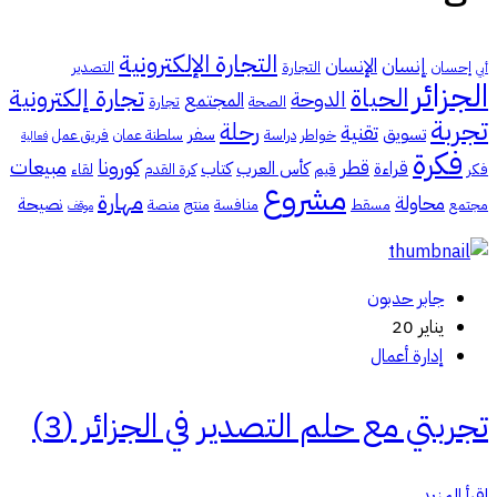
التجارة الإلكترونية
إنسان
الإنسان
إحسان
التجارة
التصدير
أبي
الجزائر
الحياة
تجارة إلكترونية
الدوحة
المجتمع
الصحة
تجارة
تجربة
رحلة
تقنية
تسويق
سفر
خواطر
دراسة
سلطنة عمان
فريق عمل
فعالية
فكرة
كورونا
مبيعات
قطر
قراءة
كأس العرب
كتاب
فكر
قيم
كرة القدم
لقاء
مشروع
مهارة
محاولة
نصيحة
مجتمع
مسقط
منافسة
منتج
منصة
موقف
جابر حدبون
يناير 20
إدارة أعمال
تجربتي مع حلم التصدير في الجزائر (3)
اقرأ المزيد