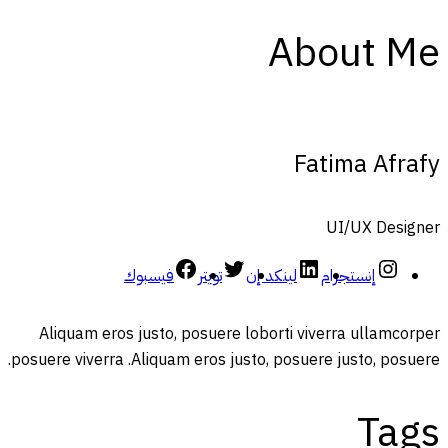
About Me
Fatima Afrafy
UI/UX Designer
إنستجرام
لينكد إن
تويتر
فيسبوك
Aliquam eros justo, posuere loborti viverra ullamcorper
posuere viverra .Aliquam eros justo, posuere justo, posuere.
Tags