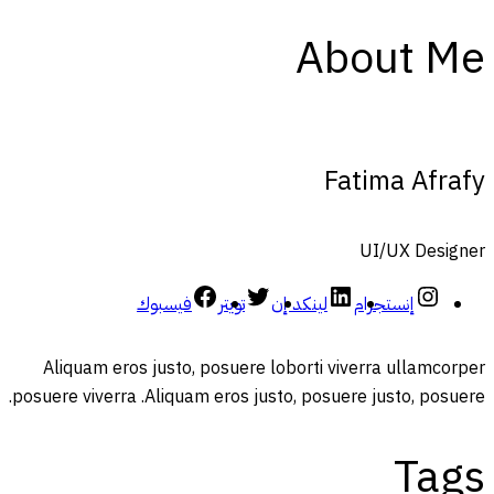
About Me
Fatima Afrafy
UI/UX Designer
إنستجرام
لينكد إن
تويتر
فيسبوك
Aliquam eros justo, posuere loborti viverra ullamcorper
posuere viverra .Aliquam eros justo, posuere justo, posuere.
Tags