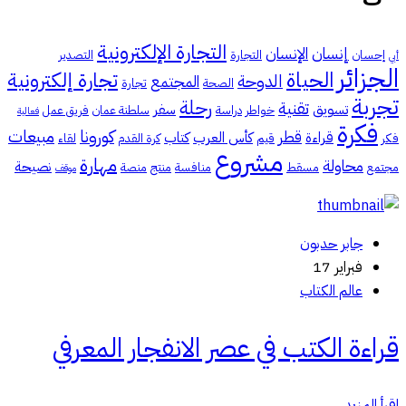
التجارة الإلكترونية
إنسان
الإنسان
إحسان
التجارة
التصدير
أبي
الجزائر
الحياة
تجارة إلكترونية
الدوحة
المجتمع
الصحة
تجارة
تجربة
رحلة
تقنية
تسويق
سفر
خواطر
دراسة
سلطنة عمان
فريق عمل
فعالية
فكرة
كورونا
مبيعات
قطر
قراءة
كأس العرب
كتاب
فكر
قيم
كرة القدم
لقاء
مشروع
مهارة
محاولة
نصيحة
مجتمع
مسقط
منافسة
منتج
منصة
موقف
جابر حدبون
فبراير 17
عالم الكتاب
قراءة الكتب في عصر الانفجار المعرفي
اقرأ المزيد