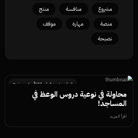
مشروع
منافسة
منتج
منصة
مهارة
موقف
نصيحة
جابر حدبون
مايو 23
أسرة ومجتمع
محاولة في نوعية دروس الوعظ في
المساجد!
اقرأ المزيد