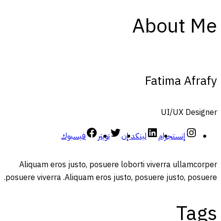
About Me
Fatima Afrafy
UI/UX Designer
إنستجرام
لينكد إن
تويتر
فيسبوك
Aliquam eros justo, posuere loborti viverra ullamcorper
posuere viverra .Aliquam eros justo, posuere justo, posuere.
Tags