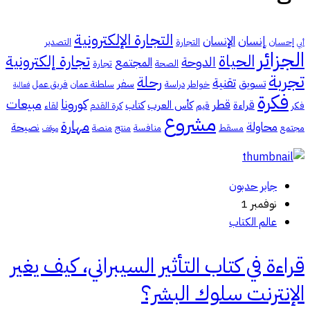
التجارة الإلكترونية
إنسان
الإنسان
إحسان
التجارة
التصدير
أبي
الجزائر
الحياة
تجارة إلكترونية
الدوحة
المجتمع
الصحة
تجارة
تجربة
رحلة
تقنية
تسويق
سفر
خواطر
دراسة
سلطنة عمان
فريق عمل
فعالية
فكرة
كورونا
مبيعات
قطر
قراءة
كأس العرب
كتاب
فكر
قيم
كرة القدم
لقاء
مشروع
مهارة
محاولة
نصيحة
مجتمع
مسقط
منافسة
منتج
منصة
موقف
جابر حدبون
نوفمبر 1
عالم الكتاب
قراءة في كتاب التأثير السيبراني، كيف يغير
الإنترنت سلوك البشر؟