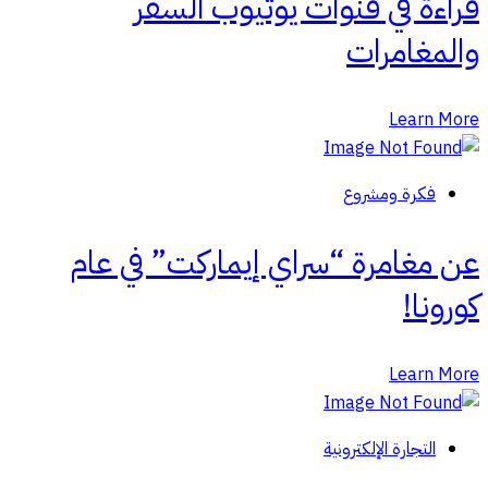
قراءة في قنوات يوتيوب السفر
والمغامرات
Learn More
فكرة ومشروع
عن مغامرة “سراي إيماركت” في عام
كورونا!
Learn More
التجارة الإلكترونية