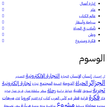
إدارة أعمال
عام
عالم الكتاب
سياحة وأسفار
تأملات في الحياة
وطن
فكرة ومشروع
الوسوم
التجارة الإلكترونية
إنسان
الإنسان
إحسان
التجارة
التصدير
أبي
الجزائر
الحياة
تجارة إلكترونية
الدوحة
المجتمع
الصحة
تجارة
تجربة
رحلة
تقنية
تسويق
سفر
خواطر
دراسة
سلطنة عمان
فريق عمل
فعالية
فكرة
كورونا
مبيعات
قطر
قراءة
كأس العرب
كتاب
فكر
قيم
كرة القدم
لقاء
مشروع
مهارة
محاولة
نصيحة
مجتمع
مسقط
منافسة
منتج
منصة
موقف