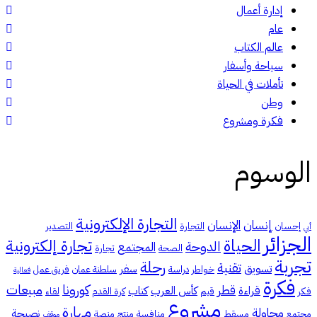
إدارة أعمال
عام
عالم الكتاب
سياحة وأسفار
تأملات في الحياة
وطن
فكرة ومشروع
الوسوم
التجارة الإلكترونية
إنسان
الإنسان
إحسان
التجارة
التصدير
أبي
الجزائر
الحياة
تجارة إلكترونية
الدوحة
المجتمع
الصحة
تجارة
تجربة
رحلة
تقنية
تسويق
سفر
خواطر
دراسة
سلطنة عمان
فريق عمل
فعالية
فكرة
كورونا
مبيعات
قطر
قراءة
كأس العرب
كتاب
فكر
قيم
كرة القدم
لقاء
مشروع
مهارة
محاولة
نصيحة
مجتمع
مسقط
منافسة
منتج
منصة
موقف