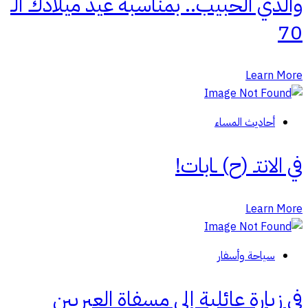
والدي الحبيب.. بمناسبة عيد ميلادك الـ
70
Learn More
أحاديث المساء
في الانتـ (ح) ـابات!
Learn More
سياحة وأسفار
في زيارة عائلية إلى مسفاة العبريين