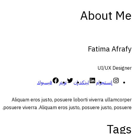
About Me
Fatima Afrafy
UI/UX Designer
إنستجرام
لينكد إن
تويتر
فيسبوك
Aliquam eros justo, posuere loborti viverra ullamcorper
posuere viverra .Aliquam eros justo, posuere justo, posuere.
Tags