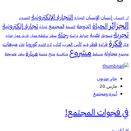
التجارة الإلكترونية
إنسان
الإنسان
إحسان
التجارة
التصدير
أبي
الجزائر
الحياة
تجارة إلكترونية
الدوحة
المجتمع
الصحة
تجارة
تجربة
رحلة
تقنية
تسويق
سفر
خواطر
دراسة
سلطنة عمان
فريق عمل
فعالية
فكرة
كورونا
مبيعات
قطر
قراءة
كأس العرب
كتاب
فكر
قيم
كرة القدم
لقاء
مشروع
مهارة
محاولة
نصيحة
مجتمع
مسقط
منافسة
منتج
منصة
موقف
جابر حدبون
مارس 20
أسرة ومجتمع
في فجوات المجتمع!
اقرأ المزيد