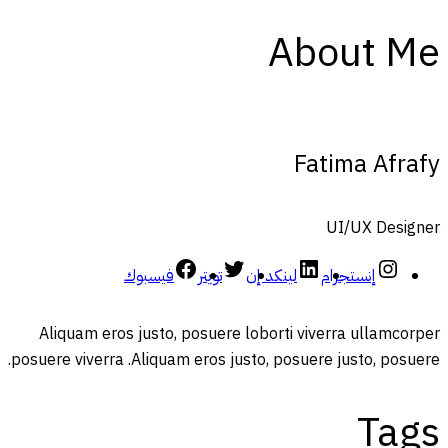
About Me
Fatima Afrafy
UI/UX Designer
إنستجرام
لينكد إن
تويتر
فيسبوك
Aliquam eros justo, posuere loborti viverra ullamcorper
posuere viverra .Aliquam eros justo, posuere justo, posuere.
Tags