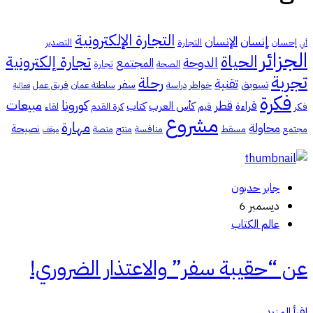
التجارة الإلكترونية
إنسان
الإنسان
إحسان
التجارة
التصدير
أبي
الجزائر
الحياة
تجارة إلكترونية
الدوحة
المجتمع
الصحة
تجارة
تجربة
رحلة
تقنية
تسويق
سفر
خواطر
دراسة
سلطنة عمان
فريق عمل
فعالية
فكرة
كورونا
مبيعات
قطر
قراءة
كأس العرب
كتاب
فكر
قيم
كرة القدم
لقاء
مشروع
مهارة
محاولة
نصيحة
مجتمع
مسقط
منافسة
منتج
منصة
موقف
جابر حدبون
ديسمبر 6
عالم الكتاب
عن “حقيبة سفر” والاعتذار الضروري!
اقرأ المزيد