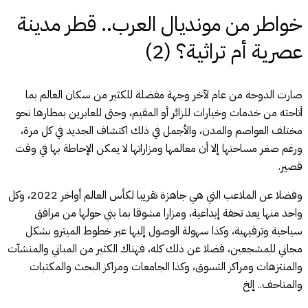
خواطر من مونديال العرب.. قطر مدينة
عصرية أم تراثية؟ (2)
صارت الدوحة من عام لآخر وجهة مفضلة للكثير من سكان العالم بما
أتاحته من خدمات وخيارات للزائر أو المقيم، وحتى للعابرين بمطارها نحو
مختلف العواصم والمدن، والأجمل في ذلك اكتشاف الجديد في كل مرة،
ورغم صغر مساحتها إلا أن معالمها ومزاراتها لا يمكن الإحاطة بها في وقت
قصير.
وفضلا عن الملاعب التي هي جاهزة تقريبا لكأس العالم أواخر 2022، وكل
واحد منها يعد تحفة إبداعية، ومزارا مشوقا بما بني حولها من مرافق
سياحية وترفيهية، وكذا سهولة الوصول إليها عبر خطوط الميترو بشكل
مجاني للمشجعين، فضلا عن ذلك كله، فهناك الكثير من المباني والمنشآت
والمنتزهات ومراكز التسوق، وكذا الجامعات ومراكز البحث والمكتبات
والمتاحف.. إلخ