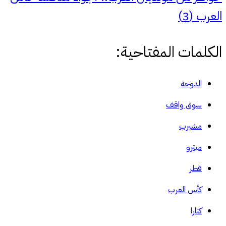
العرب (3)
الكلمات المفتاحية:
الدوحة
سوق واقف
مشيرب
ميترو
قطر
كأس العرب
كتارا