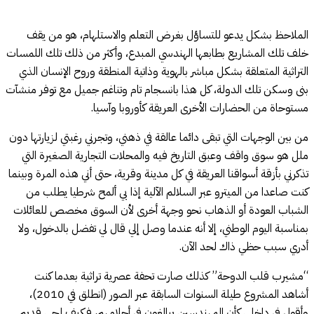
الملاحظ بشكل يدعو للتساؤل بغرض التعلم والاستلهام، هو من يقف
خلف تلك المشاريع بطابعها الهندسي المبدع، وأكثر من ذلك تلك اللمسات
التراثية المتعلقة بشكل مباشر بالهوية وذاتية المنطقة وروح الإنسان الذي
بنى وسكن تلك الدولة، كل هذا بانسجام تام وتناغم جميل مع توفر منشآت
مستوحاة من الحضارات الأخرى العريقة كأوروبا وآسيا.
من بين الوجهات التي تبقى دائما عالقة في ذهني، وتجرني رغبتي لزيارتها دون
ملل هو سوق واقف وعبق التاريخ فيه والمحلات التجارية الصغيرة التي
تذكرني بأزقة أسواقنا العريقة في كل مدينة وقرية، حتى أني هذه المرة وبينما
كنت صاعدا من الميترو عبر السلالم الآلية إذا بي ألمح شرطيا يطلب من
الشباب العودة أو الذهاب نحو وجهة أخرى لأن السوق مخصص للعائلات
بمناسبة اليوم الوطني، إلا أنه عندما وصل إلي قال لي تفضل بالدخول، ولا
أدري سبب حظي ذاك لحد الآن.
“مشيرب قلب الدوحة” كذلك صارت تحفة عصرية تراثية بعدما كنت
أشاهد المشروع طيلة السنوات السابقة عبر الصور (انطلق في 2010)،
وأقول في داخلي كأن المهندسين يبالغون في أحلامهم، فكيف لحي قديم