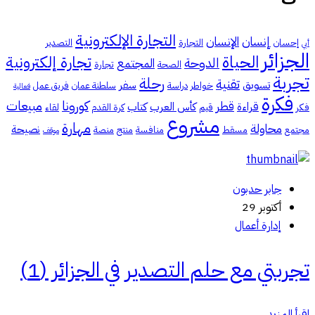
التجارة الإلكترونية
إنسان
الإنسان
إحسان
التجارة
التصدير
أبي
الجزائر
الحياة
تجارة إلكترونية
الدوحة
المجتمع
الصحة
تجارة
تجربة
رحلة
تقنية
تسويق
سفر
خواطر
دراسة
سلطنة عمان
فريق عمل
فعالية
فكرة
كورونا
مبيعات
قطر
قراءة
كأس العرب
كتاب
فكر
قيم
كرة القدم
لقاء
مشروع
مهارة
محاولة
نصيحة
مجتمع
مسقط
منافسة
منتج
منصة
موقف
جابر حدبون
أكتوبر 29
إدارة أعمال
تجربتي مع حلم التصدير في الجزائر (1)
اقرأ المزيد