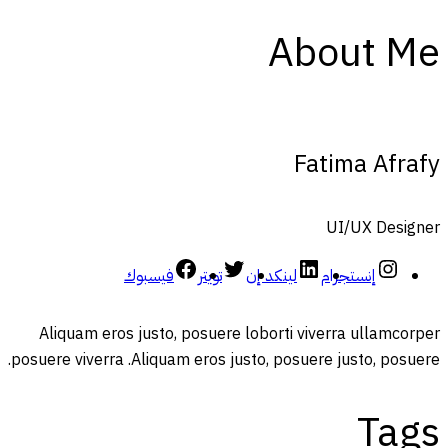
About Me
Fatima Afrafy
UI/UX Designer
إنستجرام
لينكد إن
تويتر
فيسبوك
Aliquam eros justo, posuere loborti viverra ullamcorper
posuere viverra .Aliquam eros justo, posuere justo, posuere.
Tags